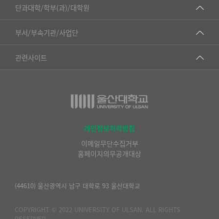
■인문대학
단과대학/학부(과)/대학원
▷국어국문학부
공동기기센터
부서/부속기관/사업단
▷영어영문학과
공학교육혁신센터
건강가정지원센터
관련사이트
▷일본어·일본학과
과학영재교육원
교수협의회
▷중국어·중국학과
교무처교직팀
구내(경남)은행
▷프랑스어·프랑스학과
국어문화원
노동조합
▷스페인·중남미학과
국제교류처
생명윤리위원회
개인정보처리방침
▷역사·문화학과
기초과학연구소
이메일무단수집거부
온라인 기술거래 플랫폼
▷철학·상담학과
홈페이지의무공개대상
물리BK 미래혁신응집물질물리인재교육연구단
울산대신문
■사회과학대학
메이커스페이스
울산대학교 총동문회
(44610) 울산광역시 남구 대학로 93 울산대학교
▷사회과학부
미래기술혁신융합형인재양성센터
울산대학교병원
ㆍ경제학전공
COPYRIGHT © 2022 UNIVERSITY OF ULSAN. ALL RIGHTS
반구대암각화유적보존연구소
RESERVED.